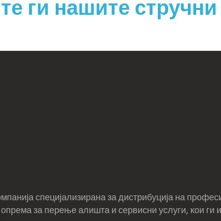
те ги нашите стручн
 компанија специјализирана за дистрибуција на профе
опрема за перење алишта и сервисни услуги, кои ги 