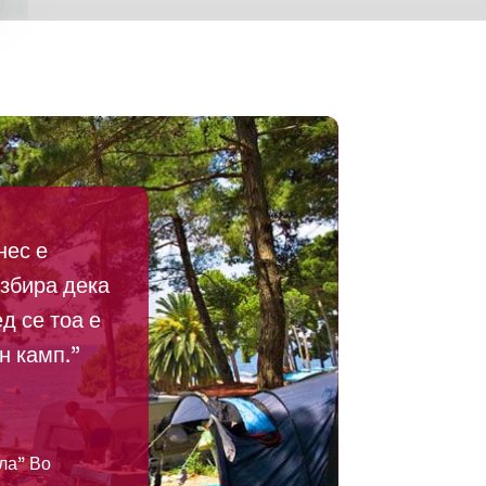
нес е
азбира дека
д се тоа е
н камп.”
ла” Во