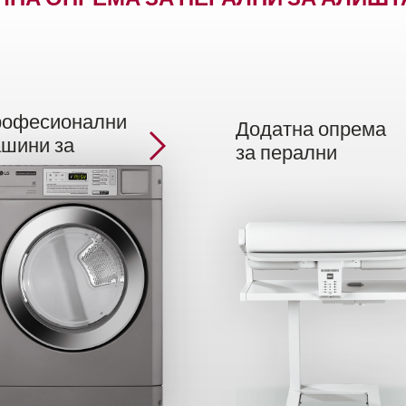
офесионални
Додатна опрема
шини за
за перални
шење алишта