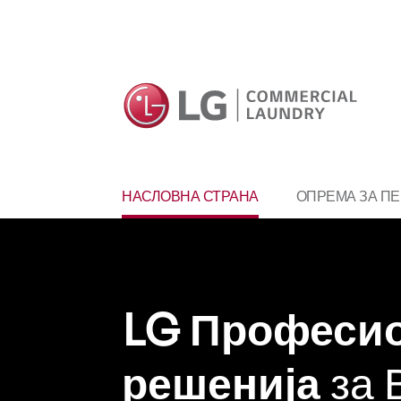
ОПРЕМА ЗА П
НАСЛОВНА СТРАНА
LG Професи
решенија
за 