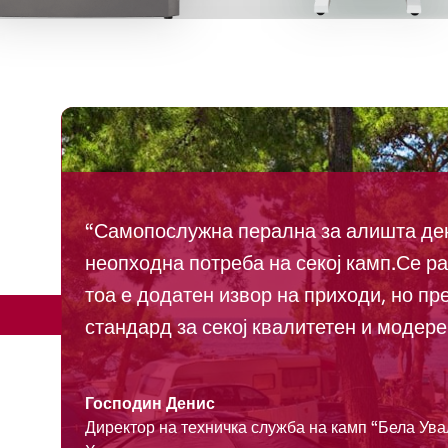
“Самопослужна перална за алишта де
неопходна потреба на секој камп.Се р
тоа е додатен извор на приходи, но пре
стандард за секој квалитетен и модере
Господин Денис
Директор на техничка служба на камп “Бела Ува