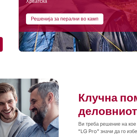
Хрватска
Решенија за перални во камп
Клучна по
деловниот
Ви треба решение на кое 
“LG Pro” значи да го изб