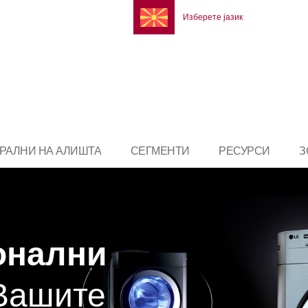
Изберете јазик
ЕРАЛНИ НА АЛИШТА
СЕГМЕНТИ
РЕСУРСИ
З
онални
Вашите