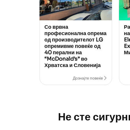
Со врвна
Ра
професионална опрема
на
од производителот LG
El
опремивме повеќе од
Ex
40 перални на
М
“McDonald’s” во
Хрватска и Словенија
Дознајте повеќе
Не сте сигур