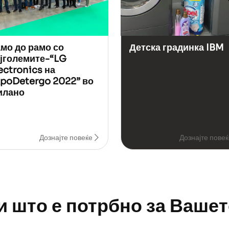
мо до рамо со
Детска градинка IBM
јголемите-“LG
ectronics на
poDetergo 2022” во
илано
Дознајте повеќе
Дознајте пове
ни што е потрбно за Ваше