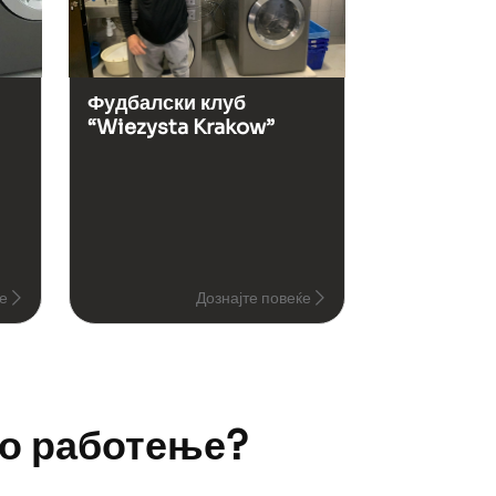
Фудбалски клуб
“Wiezysta Krakow”
ќе
Дознајте повеќе
то работење?