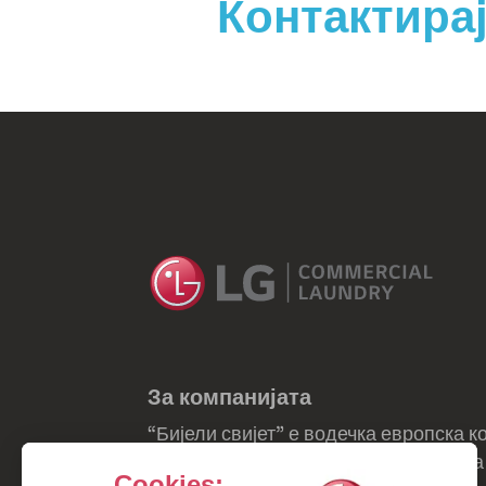
Контактирај
За компанијата
“Бијели свијет” е водечка европска
алишта.Нудиме комплетна палета на 