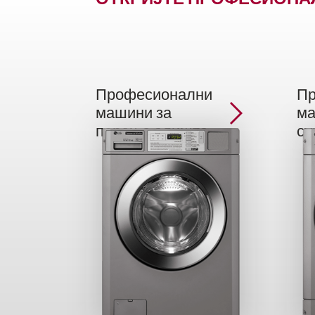
Професионални
Пр
машини за
ма
перење алишта
су