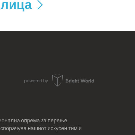
и лица
сионална опрема за перење
испорачува нашиот искусен тим и