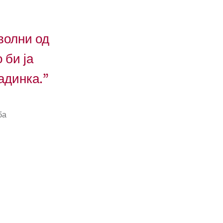
волни од
 би ја
адинка.”
ба