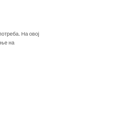
отреба. На овој
ење на