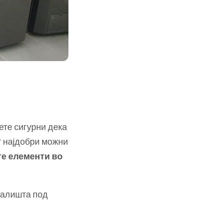
ете сигурни дека
т најдобри можни
те елементи во
е алишта под