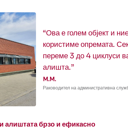
“Ова е голем објект и ние
користиме опремата. Сек
переме 3 до 4 циклуси в
алишта.”
M.M.
Раководител на административна служ
и алиштата брзо и ефикасно