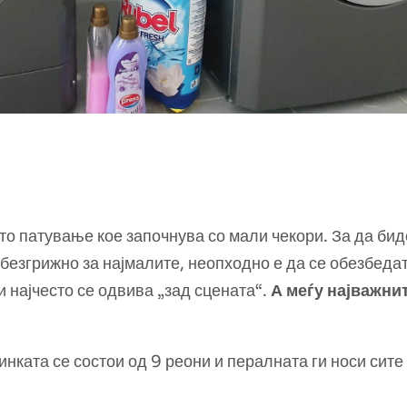
то патување кое започнува со мали чекори. За да бид
 безгрижно за најмалите, неопходно е да се обезбеда
 најчесто се одвива „зад сцената“.
А меѓу најважни
инката се состои од 9 реони и пералната ги носи сит