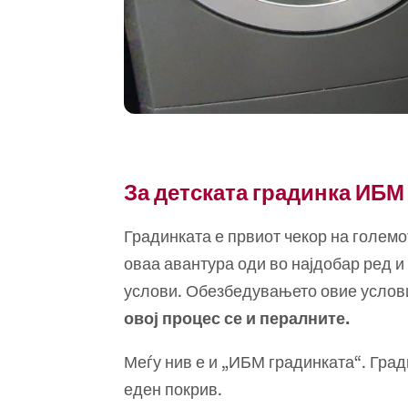
За детската градинка ИБМ
Градинката е првиот чекор на големо
оваа авантура оди во најдобар ред и
услови. Обезбедувањето овие услови
овој процес се и пералните.
Меѓу нив е и „ИБМ градинката“. Град
еден покрив.