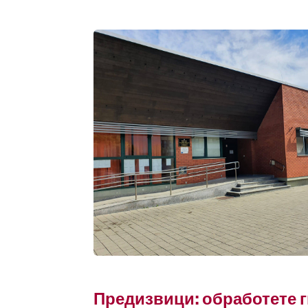
Предизвици: обработете г