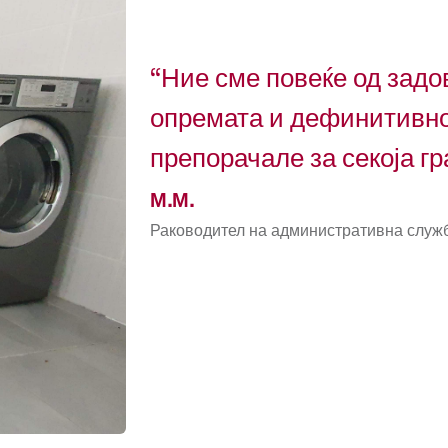
“Ние сме повеќе од задо
опремата и дефинитивно
препорачале за секоја гр
М.М.
Раководител на административна служ