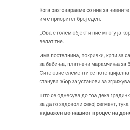
Кога разговаравме со нив за нивните
им е приоритет број еден.
„Ова е голем објект и ние многу ја к
велат тие.
Има постелнина, покривки, крпи за са
за бебиња, платнени марамчиња за б
Сите овие елементи се потенцијална 
станува збор за установи за згрижув
Што се однесува до тоа дека градинк
за да го задоволи секој сегмент, тук
најважен во нашиот процес на до