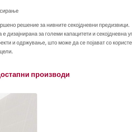
нсирање
вршено решение за нивните секојдневни предизвици.
е дизајнирана за големи капацитети и секојдневна уп
екти и одржување, што може да се појават со корист
цели.
 достапни производи