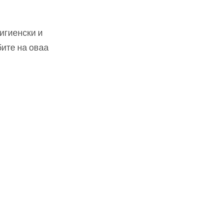
игиенски и
бите на оваа