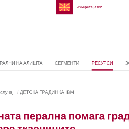
Изберете јазик
ЕРАЛНИ НА АЛИШТА
СЕГМЕНТИ
РЕСУРСИ
З
 случај
ДЕТСКА ГРАДИНКА IBM
ата перална помага град
ере ткаенините