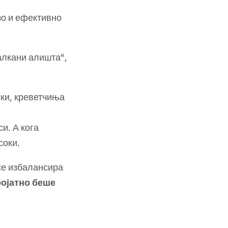
зо и ефективно
валкани алишта“,
чки, креветчиња
и. А кога
соки.
 се избалансира
ројатно беше