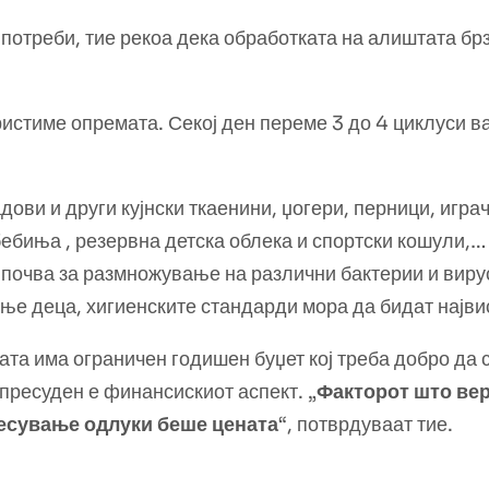
 потреби, тие рекоа дека обработката на алиштата бр
ористиме опремата. Секој ден переме 3 до 4 циклуси 
дови и други кујнски ткаенини, џогери, перници, игра
ебиња , резервна детска облека и спортски кошули,…
почва за размножување на различни бактерии и вирус
ање деца, хигиенските стандарди мора да бидат најви
ата има ограничен годишен буџет кој треба добро да
а пресуден е финансискиот аспект. „
Факторот што ве
несување одлуки беше цената
“, потврдуваат тие.