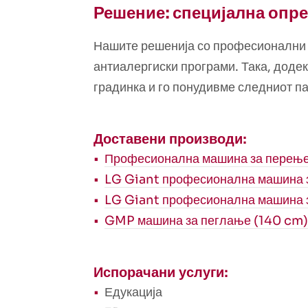
Решение: специјална опре
Нашите решенија со професионални 
антиалергиски програми. Така, додек
градинка и го понудивме следниот па
Доставени производи:
Професионална машина за перење L
LG Giant професионална машина з
LG Giant професионална машина з
GMP машина за пеглање (140 cm)
Испорачани услуги:
Едукација