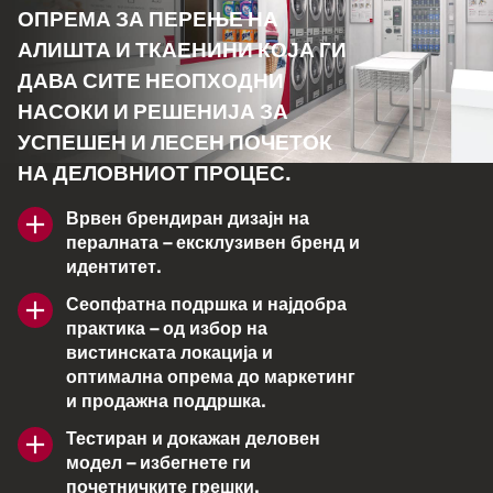
ОПРЕМА ЗА ПЕРЕЊЕ НА
АЛИШТА И ТКАЕНИНИ КОЈА ГИ
ДАВА СИТЕ НЕОПХОДНИ
НАСОКИ И РЕШЕНИЈА ЗА
УСПЕШЕН И ЛЕСЕН ПОЧЕТОК
НА ДЕЛОВНИОТ ПРОЦЕС.
Врвен брендиран дизајн на
пералната – ексклузивен бренд и
идентитет.
Сеопфатна подршка и најдобра
практика – од избор на
вистинската локација и
оптимална опрема до маркетинг
и продажна поддршка.
Тестиран и докажан деловен
модел – избегнете ги
почетничките грешки.