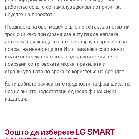
работење со што се намалува деловниот ризик за
неуспех на проектот.
Предноста на овој модел е што не се плаќаат стартни
трошоци како при франшиза ниту пак се наплаќа
авторска надокнада, со што се забрзува процесот за
поврат на инвестицијата.Исто така како сопственик
имате поголема контрола над одлуките кои не се
поврзани со трговската марка, правилата и
ограничувањата во врска со користење на брендот
Ќе ги добиете речиси сите предности на франшиза, но
без нејзините недостатоци односно финансиски
издатоци.
Зошто да изберете LG SMART