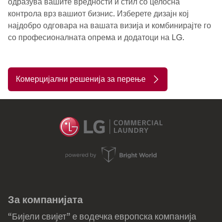
одразува вашите вредности и стил со целосна
контрола врз вашиот бизнис. Изберете дизајн кој
најдобро одговара на вашата визија и комбинирајте го
со професионалната опрема и додатоци на LG.
Комерцијални решенија за перење
За компанијата
“Бијели свијет” е водечка европска компанија