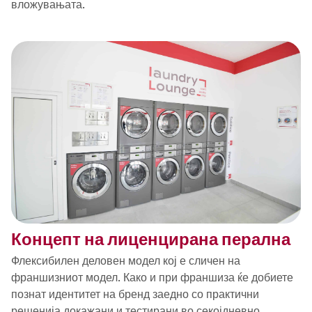
вложувањата.
Концепт на лиценцирана перална
Флексибилен деловен модел кој е сличен на
франшизниот модел. Како и при франшиза ќе добиете
познат идентитет на бренд заедно со практични
решенија докажани и тестирани во секојдневно