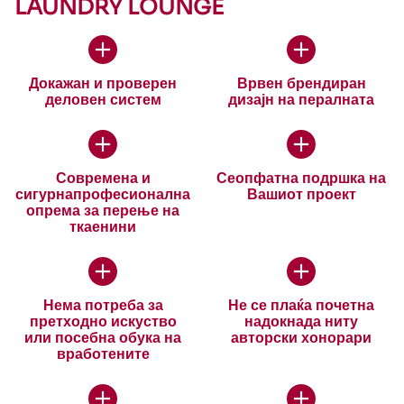
LAUNDRY LOUNGE
Докажан и проверен
Врвен брендиран
деловен систем
дизајн на пералната
Современа и
Сеопфатна подршка на
сигурнапрофесионална
Вашиот проект
опрема за перење на
ткаенини
Нема потреба за
Не се плаќа почетна
претходно искуство
надокнада ниту
или посебна обука на
авторски хонорари
вработените