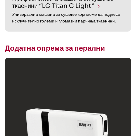
ткаенини “LG Titan C Light”
Универзална машина за сушење која може да поднесе
исклучително големи и гломазни парчиња ткаенини.
Додатна опрема за перални