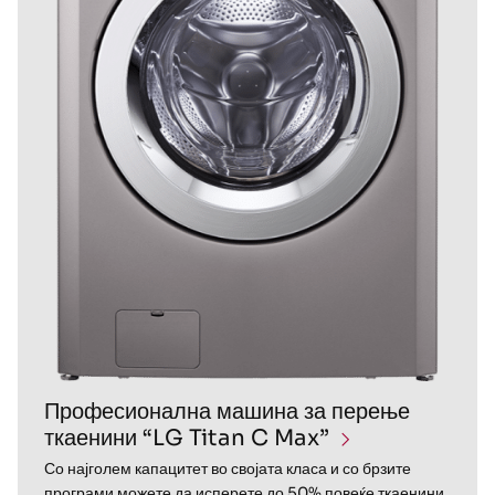
Професионална машина за перење
ткаенини “LG Titan C Max”
Со најголем капацитет во својата класа и со брзите
програми можете да исперете до 50% повеќе ткаенини