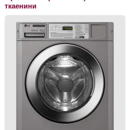
ткаенини