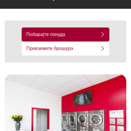
Побарајте понуда
Превземете брошура