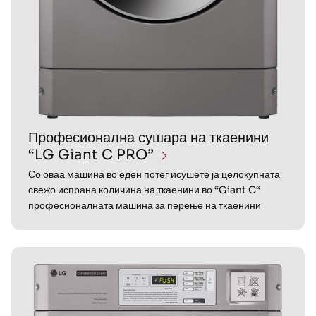
Професионална сушара на ткаенини
“LG Giant C PRO”
Со оваа машина во еден потег исушете ја целокупната
свежо испрана количина на ткаенини во “Giant C“
професионалната машина за перење на ткаенини