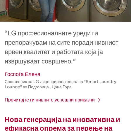
“LG професионалните уреди ги
препорачувам на сите поради нивниот
врвен квалитет и работата која ја
извршуваат совршено.”
Госпоѓа Елена
Сопственик на LG лиценцирана перална “Smart Laundry
Lounge” во Подгорица , Црна Гора
Прочитајте ги нивните успешни приказни
Нова генерација на иновативна и
ефикасна опрема за перење на