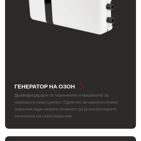
ГЕНЕРАТОР НА ОЗОН
Дезинфицирајте ги ткаенините и машините за
перењесо секој циклус. Одлично за самопослужни
перални каде немате можност да ја контролирате
хигиената на секој корисник