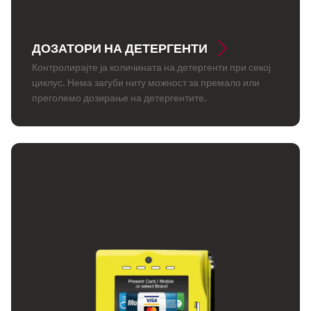
ДОЗАТОРИ НА ДЕТЕРГЕНТИ
Контролирајте ја количината на детергенти при секој
циклус. Нема загуби ниту можност за премало или
преголемо дозирање на детергентите.