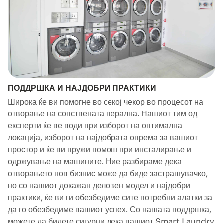
ПОДДРШКА И НАЈДОБРИ ПРАКТИКИ
Широка ќе ви помогне во секој чекор во процесот на
отворање на сопствената перална. Нашиот тим од
експерти ќе ве води при изборот на оптимална
локација, изборот на најдобрата опрема за вашиот
простор и ќе ви пружи помош при инсталирање и
одржување на машините. Ние разбираме дека
отворањето нов бизнис може да биде застрашувачко,
но со нашиот докажан деловен модел и најдобри
практики, ќе ви ги обезбедиме сите потребни алатки за
да го обезбедиме вашиот успех. Со нашата поддршка,
можете да бидете сигурни дека вашиот Smart Laundry