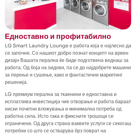
Едноставно и профитабилно
LG Smart Laundry Lounge е работа која е најлесно да
се започне. Со нашиот добро познат концепт на врвен
дизајн Вашата перална ќе биде подготвена веднаш за
работа. Од боја на ѕидови, па се до најдобрите машини
за перење и сушење, како и фантастични маркетинг
решенија.
LG премиум перална за ткаенини е едноставна и
исплатлива инвестиција чие отворање и работа бараат
ниски почетни вложувања и минимална потреба од
работна сила. Исто така и фиксните трошоци се
ограничени. Од друга страна ваквите услуги се секогаш
потребни со што се остварува брз поврат на