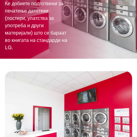
Ќе добиете подготвени за
печатење датотеки
(постери, упатства за
употреба и други
материјали) што се бараат
во книгата на стандарди на
LG.