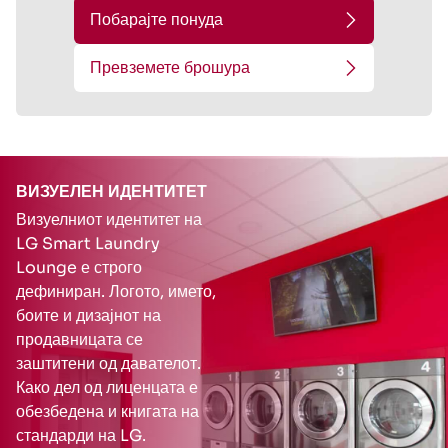
Побарајте понуда
Превземете брошура
ВИЗУЕЛЕН ИДЕНТИТЕТ
Визуелниот идентитет на
LG Smart Laundry
Lounge е строго
дефиниран. Логото, името,
боите и дизајнот на
продавницата се
заштитени од давателот.
Како дел од лиценцата е
обезбедена и книгата на
стандарди на LG.