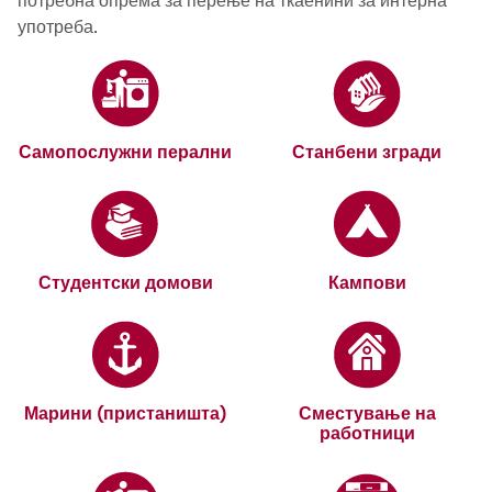
потребна опрема за перење на ткаенини за интерна
употреба.
Самопослужни перални
Станбени згради
Студентски домови
Кампови
Марини (пристаништа)
Сместување на
работници