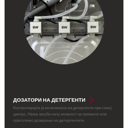
ДОЗАТОРИ НА ДЕТЕРГЕНТИ
Контролирајте ја количината на детергенти при секој
циклус. Нема загуби ниту можност за премало или
преголемо дозирање на детергентите.