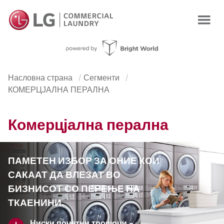
Насловна страна
Сегменти
КОМЕРЦЈАЛНА ПЕРАЛНА
Комерцјална перална
ПАМЕТЕН ИЗБОР ЗА ОНИЕ КОИ
САКААТ ДА ВЛЕЗАТ ВО
БИЗНИСОТ СО ПЕРЕЊЕ НА
ТКАЕНИНИ.
Ниски почетни трошоци -