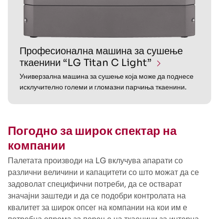
Професионална машина за сушење
ткаенини “LG Titan C Light”
Универзална машина за сушење која може да поднесе
исклучително големи и гломазни парчиња ткаенини.
Погодно за широк спектар на
компании
Палетата производи на LG вклучува апарати со
различни величини и капацитети со што можат да се
задоволат специфични потреби, да се остварат
значајни заштеди и да се подобри контролата на
квалитет за широк опсег на компании на кои им е