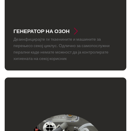
ГЕНЕРАТОР НА ОЗОН
Дезинфицирајте ги ткаенините и машините за
перењесо секој циклус. Одлично за самопослужни
перални каде немате можност да ја контролирате
хигиената на секој корисник