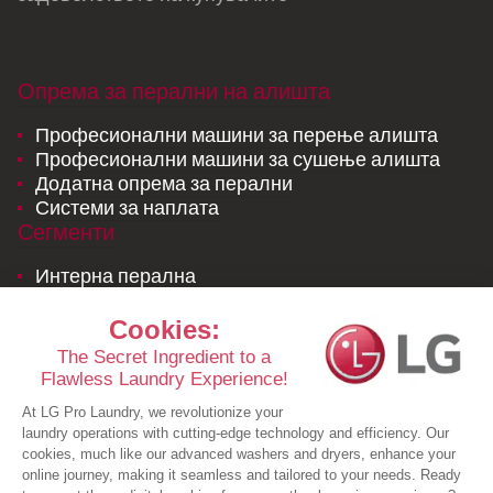
Опрема за перални на алишта
Професионални машини за перење алишта
Професионални машини за сушење алишта
Додатна опрема за перални
Системи за наплата
Сегменти
Интерна перална
Комерцјална перална
LG лиценцирана перална на алишта и
постелнини
Ресурси
Студии на случај
Брошури
Новости
Побарајте понуда