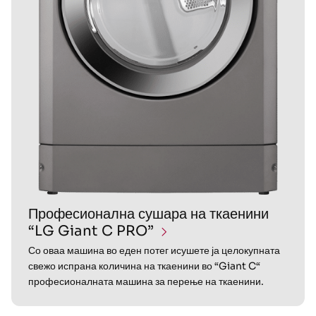
Професионална сушара на ткаенини
“LG Giant C PRO”
Со оваа машина во еден потег исушете ја целокупната
свежо испрана количина на ткаенини во “Giant C“
професионалната машина за перење на ткаенини.