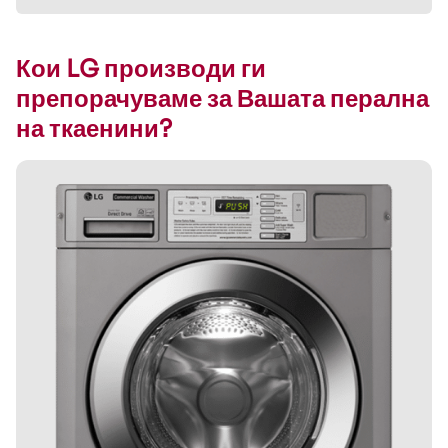
Кои LG производи ги
препорачуваме за Вашата перална
на ткаенини?