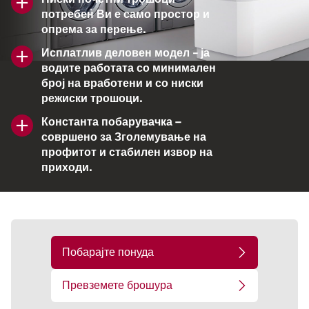
потребен Ви е само простор и
опрема за перење.
Исплатлив деловен модел - ја
водите работата со минимален
број на вработени и со ниски
режиски трошоци.
Константа побарувачка –
совршено за Зголемување на
профитот и стабилен извор на
приходи.
Побарајте понуда
Превземете брошура