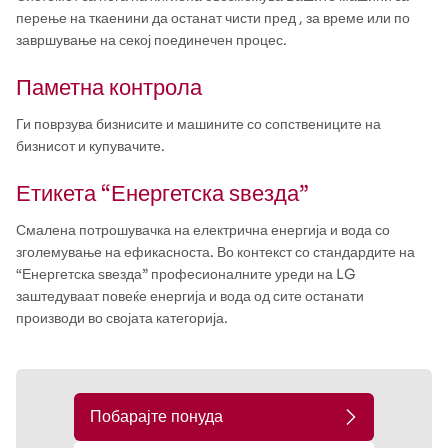
перење на ткаенини да останат чисти пред , за време или по
завршување на секој поединечен процес.
Паметна контрола
Ги поврзува бизнисите и машините со сопствениците на
бизнисот и купувачите.
Етикета “Енергетска ѕвезда”
Смалена потрошувачка на електрична енергија и вода со
зголемување на ефикасноста. Во контекст со стандардите на
“Енергетска ѕвезда” професионалните уреди на LG
заштедуваат повеќе енергија и вода од сите останати
производи во својата категорија.
Побарајте понуда