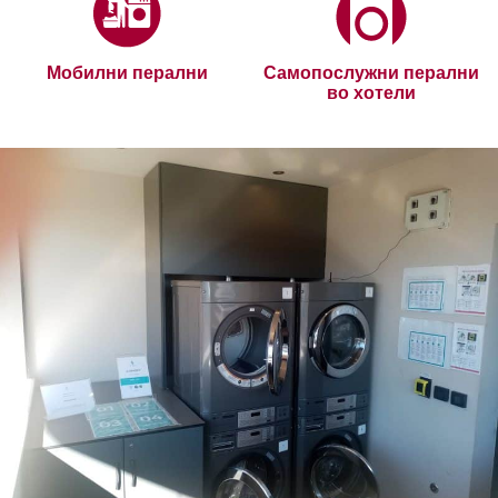
Мобилни перални
Самопослужни перални
во хотели