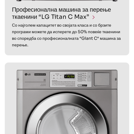
Професионална машина за перење
ткаенини “LG Titan C Max”
Со најголем капацитет во својата класа и со брзите
програми можете да исперете до 50% повеќе ткаенини
во споредба со професионалната “Giant C“ машина за
перење.