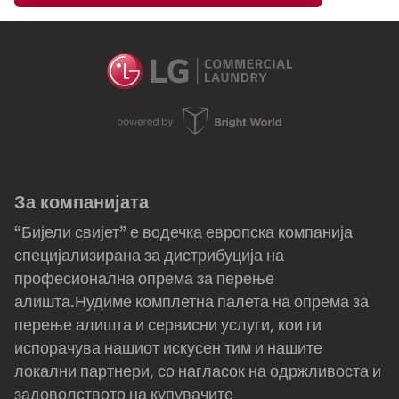
За компанијата
“Бијели свијет” е водечка европска компанија
специјализирана за дистрибуција на
професионална опрема за перење
алишта.Нудиме комплетна палета на опрема за
перење алишта и сервисни услуги, кои ги
испорачува нашиот искусен тим и нашите
локални партнери, со нагласок на одржливоста и
задоволството на купувачите