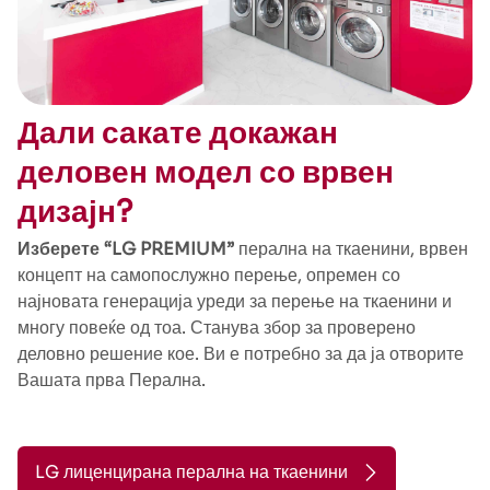
Дали сакате докажан
деловен модел со врвен
дизајн?
Изберете “LG PREMIUM”
перална на ткаенини, врвен
концепт на самопослужно перење, опремен со
најновата генерација уреди за перење на ткаенини и
многу повеќе од тоа. Станува збор за проверено
деловно решение кое. Ви е потребно за да ја отворите
Вашата прва Перална.
LG лиценцирана перална на ткаенини