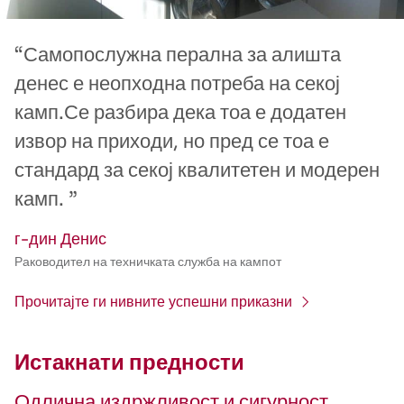
“Самопослужна перална за алишта
денес е неопходна потреба на секој
камп.Се разбира дека тоа е додатен
извор на приходи, но пред се тоа е
стандард за секој квалитетен и модерен
камп. ”
г-дин Денис
Раководител на техничката служба на кампот
Прочитајте ги нивните успешни приказни
Истакнати предности
Одлична издржливост и сигурност