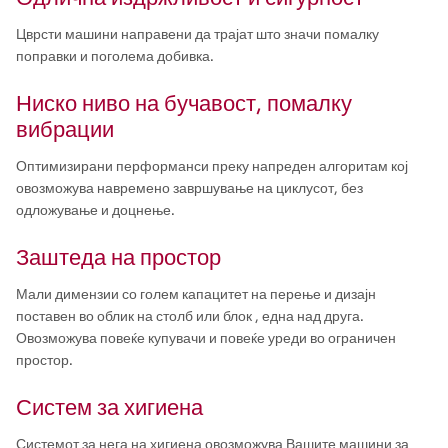
Цврсти машини направени да трајат што значи помалку
поправки и поголема добивка.
Ниско ниво на бучавост, помалку
вибрации
Оптимизирани перформанси преку напреден алгоритам кој
овозможува навремено завршување на циклусот, без
одложување и доцнење.
Заштеда на простор
Мали димензии со голем капацитет на перење и дизајн
поставен во облик на столб или блок , една над друга.
Овозможува повеќе купувачи и повеќе уреди во ограничен
простор.
Систем за хигиена
Системот за нега на хигиена овозможува Вашите машини за