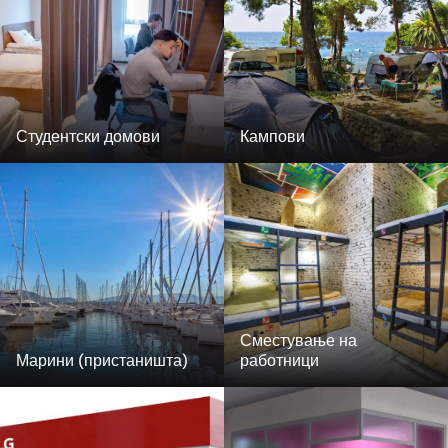
Студентски домови
Кампови
Сместување на
Марини (пристаништа)
работници