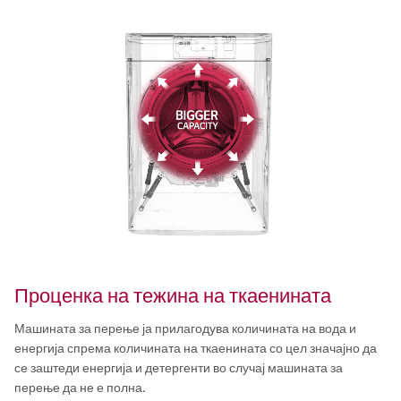
Проценка на тежина на ткаенината
Машината за перење ја прилагодува количината на вода и
енергија спрема количината на ткаенината со цел значајно да
се заштеди енергија и детергенти во случај машината за
перење да не е полна.