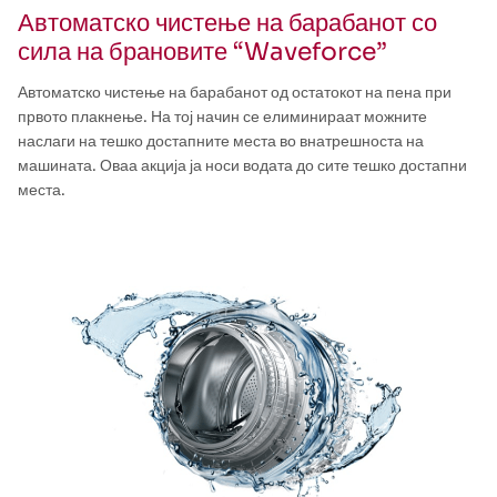
Автоматско чистење на барабанот со
сила на брановите “Waveforce”
Автоматско чистење на барабанот од остатокот на пена при
првото плакнење. На тој начин се елиминираат можните
наслаги на тешко достапните места во внатрешноста на
машината. Оваа акција ја носи водата до сите тешко достапни
места.