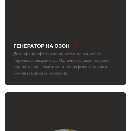
ГЕНЕРАТОР НА ОЗОН
Дезинфицирајте ги ткаенините и машините за
перењесо секој циклус. Одлично за самопослужни
перални каде немате можност да ја контролирате
хигиената на секој корисник.