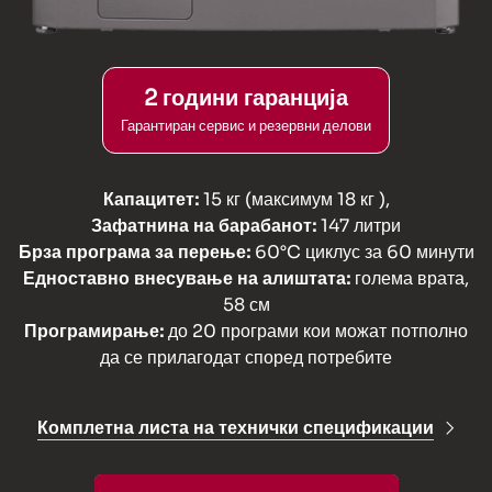
2 години гаранција
Гарантиран сервис и резервни делови
Капацитет:
15
кг
(
максимум
18
кг
),
Зафатнина на барабанот
:
147
литри
Брза програма за перење:
60°C циклус за 60 минути
Едноставно внесување на алиштата:
голема врата,
58 см
Програмирање:
до 20 програми кои можат потполно
да се прилагодат според потребите
Комплетна листа на технички спецификации