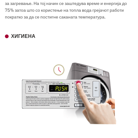
за загревање. На тој начин се заштедува време и енергија до
75% затоа што со користење на топла вода грејачот работи
пократко за да се постигне саканата температура.
ХИГИЕНА