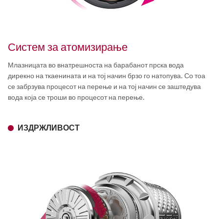
Систем за атомизирање
Млазницата во внатрешноста на барабанот прска вода
дирекно на ткаенината и на тој начин брзо го натопува. Со тоа
се забрзува процесот на перење и на тој начин се заштедува
вода која се троши во процесот на перење.
ИЗДРЖЛИВОСТ