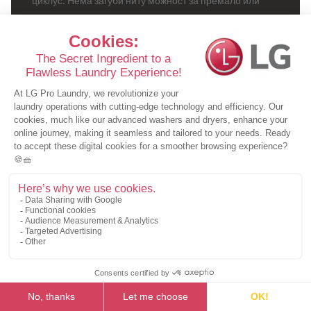
циклус. Нема загуби ниту можност за премало или
преголемо дозирање на детергентите.