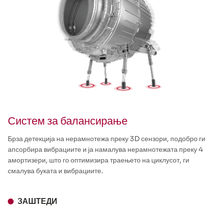
Систем за балансирање
Брза детекција на нерамнотежа преку 3D сензори, подобро ги
апсорбира вибрациите и ја намалува нерамнотежата преку 4
амортизери, што го оптимизира траењето на циклусот, ги
смалува буката и вибрациите.
ЗАШТЕДИ