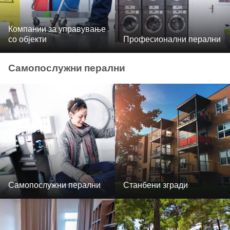
Компании за управување
со објекти
Професионални перални
Самопослужни перални
Самопослужни перални
Станбени згради