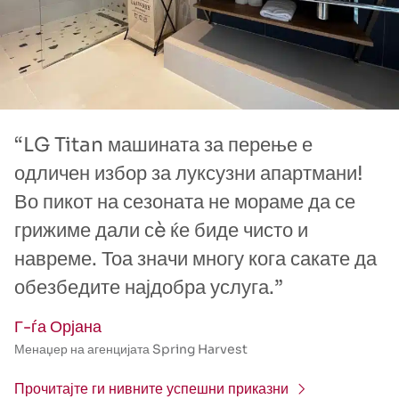
“LG Titan машината за перење е
одличен избор за луксузни апартмани!
Во пикот на сезоната не мораме да се
грижиме дали сè ќе биде чисто и
навреме. Тоа значи многу кога сакате да
обезбедите најдобра услуга.”
Г-ѓа Орјана
Менаџер на агенцијата Spring Harvest
Прочитајте ги нивните успешни приказни