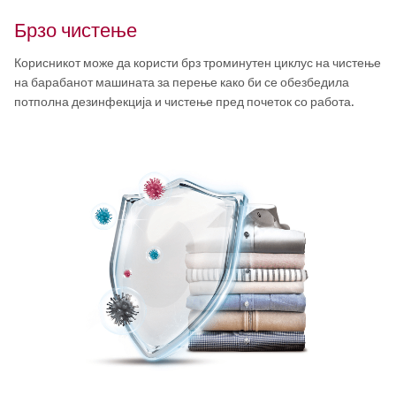
Брзо чистење
Корисникот може да користи брз троминутен циклус на чистење
на барабанот машината за перење како би се обезбедила
потполна дезинфекција и чистење пред почеток со работа.