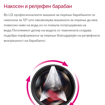
Накосен и релјефен барабан
Во LG професионалните машини за перење барабаните се
накосени за 10° што овозможува машината за перење да има
повисоко ниво на вода,но со помала потрошувачка на
вода.Поголемиот допир на водата со ткаенината создава
подобри перформанси за перење благодарејќи на релјефната
внатрешност на барабанот.