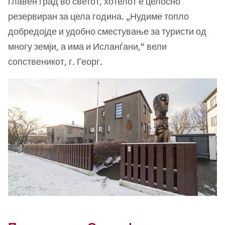
главен град во светот, хотелот е целосно
резервиран за цела година. „Нудиме топло
добредојде и удобно сместување за туристи од
многу земји, а има и Исланѓани,“ вели
сопственикот, г. Георг.