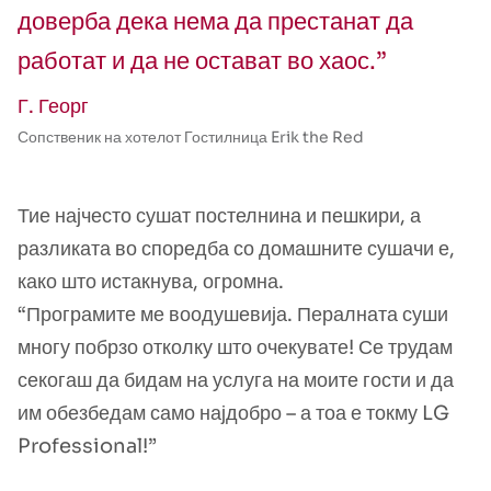
доверба дека нема да престанат да
работат и да не остават во хаос.”
Г. Георг
Сопственик на хотелот Гостилница Erik the Red
Тие најчесто сушат постелнина и пешкири, а
разликата во споредба со домашните сушачи е,
како што истакнува, огромна.
“Програмите ме воодушевија. Пералната суши
многу побрзо отколку што очекувате! Се трудам
секогаш да бидам на услуга на моите гости и да
им обезбедам само најдобро – а тоа е токму LG
Professional!”