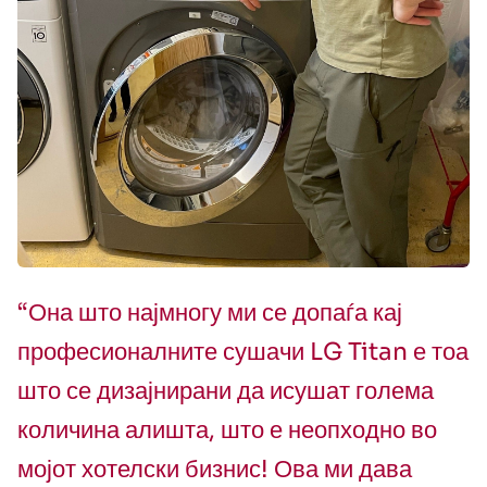
“Она што најмногу ми се допаѓа кај
професионалните сушачи LG Titan е тоа
што се дизајнирани да исушат голема
количина алишта, што е неопходно во
мојот хотелски бизнис! Ова ми дава