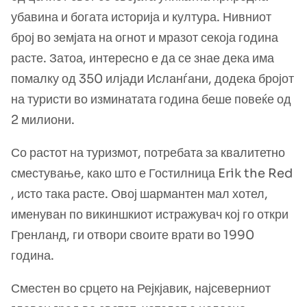
убавина и богата историја и култура. Нивниот
број во земјата на огнот и мразот секоја година
расте. Затоа, интересно е да се знае дека има
помалку од 350 илјади Исланѓани, додека бројот
на туристи во изминатата година беше повеќе од
2 милиони.
Со растот на туризмот, потребата за квалитетно
сместување, како што е Гостилница Erik the Red
, исто така расте. Овој шармантен мал хотел,
именуван по викиншкиот истражувач кој го откри
Гренланд, ги отвори своите врати во 1990
година.
Сместен во срцето на Рејкјавик, најсеверниот