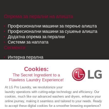
Опрема за перални на алишта
Професионални машини за перење алишта
Професионални машини за сушење алишта
Додатна опрема за перални
Системи за наплата
Сегменти
Интерна перална
Комерцјална перална
LG лиценцирана перална на алишта и
постелнини
Ресурси
Студии на случај
Брошури
Новости
Побарајте понуда