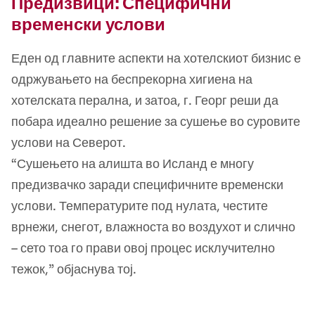
Предизвици: Специфични
временски услови
Еден од главните аспекти на хотелскиот бизнис е
одржувањето на беспрекорна хигиена на
хотелската перална, и затоа, г. Георг реши да
побара идеално решение за сушење во суровите
услови на Северот.
“Сушењето на алишта во Исланд е многу
предизвачко заради специфичните временски
услови. Температурите под нулата, честите
врнежи, снегот, влажноста во воздухот и слично
– сето тоа го прави овој процес исклучително
тежок,” објаснува тој.