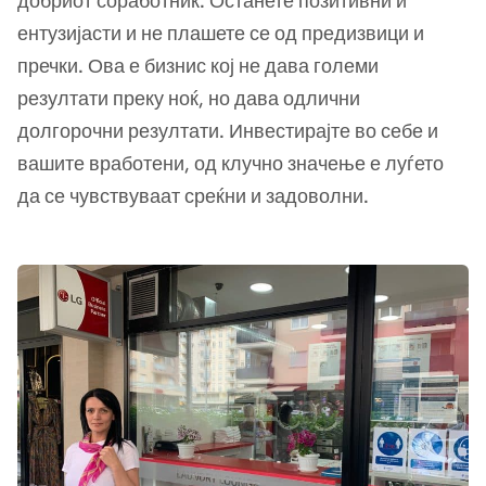
добриот соработник. Останете позитивни и
ентузијасти и не плашете се од предизвици и
пречки. Ова е бизнис кој не дава големи
резултати преку ноќ, но дава одлични
долгорочни резултати. Инвестирајте во себе и
вашите вработени, од клучно значење е луѓето
да се чувствуваат среќни и задоволни.