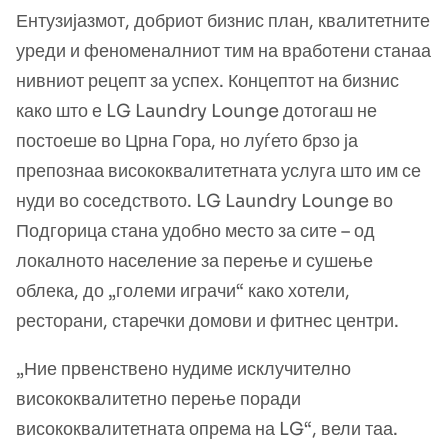
Ентузијазмот, добриот бизнис план, квалитетните
уреди и феноменалниот тим на вработени станаа
нивниот рецепт за успех. Концептот на бизнис
како што е LG Laundry Lounge дотогаш не
постоеше во Црна Гора, но луѓето брзо ја
препознаа висококвалитетната услуга што им се
нуди во соседството. LG Laundry Lounge во
Подгорица стана удобно место за сите – од
локалното население за перење и сушење
облека, до „големи играчи“ како хотели,
ресторани, старечки домови и фитнес центри.
„Ние првенствено нудиме исклучително
висококвалитетно перење поради
висококвалитетната опрема на LG“, вели таа.