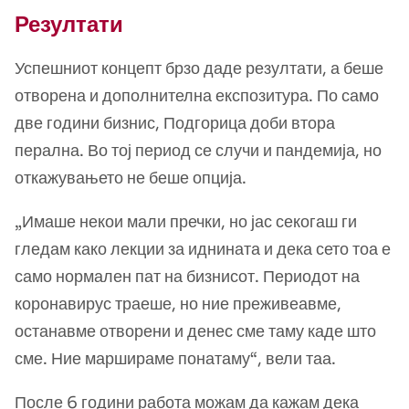
Резултати
Успешниот концепт брзо даде резултати, а беше
отворена и дополнителна експозитура. По само
две години бизнис, Подгорица доби втора
перална. Во тој период се случи и пандемија, но
откажувањето не беше опција.
„Имаше некои мали пречки, но јас секогаш ги
гледам како лекции за иднината и дека сето тоа е
само нормален пат на бизнисот. Периодот на
коронавирус траеше, но ние преживеавме,
останавме отворени и денес сме таму каде што
сме. Ние маршираме понатаму“, вели таа.
После 6 години работа можам да кажам дека