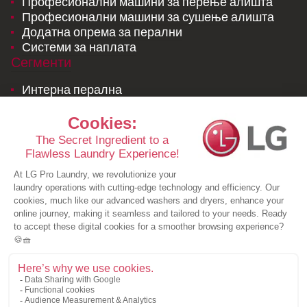
Професионални машини за перење алишта
Професионални машини за сушење алишта
Додатна опрема за перални
Системи за наплата
Сегменти
Интерна перална
Комерцјална перална
LG лиценцирана перална на алишта и
постелнини
Ресурси
Студии на случај
Брошури
Новости
Побарајте понуда
За нас
Побарајте понуда