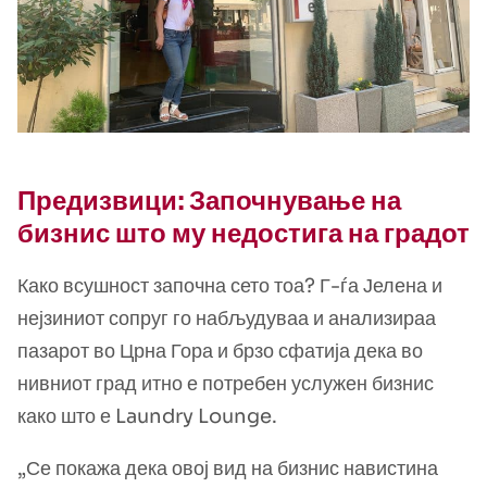
Предизвици: Започнување на
бизнис што му недостига на градот
Како всушност започна сето тоа? Г-ѓа Јелена и
нејзиниот сопруг го набљудуваа и анализираа
пазарот во Црна Гора и брзо сфатија дека во
нивниот град итно е потребен услужен бизнис
како што е Laundry Lounge.
„Се покажа дека овој вид на бизнис навистина