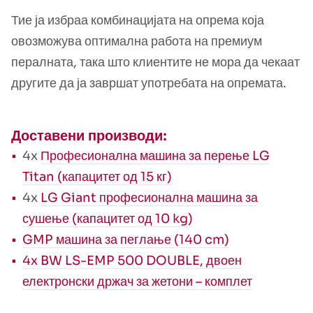
Тие ја избраа комбинацијата на опрема која
овозможува оптимална работа на премиум
пералната, така што клиентите не мора да чекаат
другите да ја завршат употребата на опремата.
Доставени производи:
4x
Професионална машина за перење LG
Titan (капацитет од 15 кг)
4x
LG Giant професионална машина за
сушење (капацитет од 10 kg)
GMP машина за пеглање (140 cm)
4x BW LS-EMP 500 DOUBLE, двоен
електронски држач за жетони – комплет