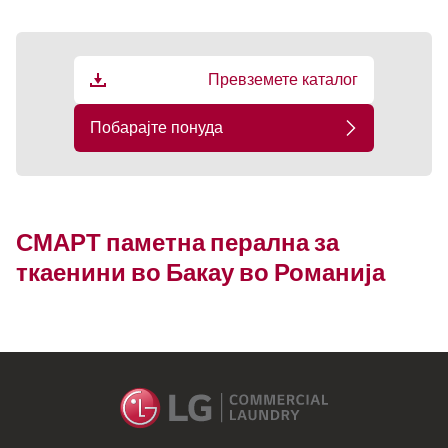
Превземете каталог
Побарајте понуда
СМАРТ паметна перална за
ткаенини во Бакау во Романија