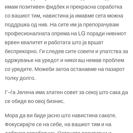
имам позитивен фидбек и прекрасна соработка
со вашиот тим, навистина ја имавме сета можна
поддршка од нив. На сите им ја препорачувам
професионалната опрема на LG поради нивниот
врвен квалитет и работата што ја вршат
беспрекорно. Ги следев сите совети и упатства за
одржување на уредот и никогаш немав проблем
со уредите. Можеби затоа останавме на пазарот
толку долго.
Г-ѓа Јелена има златен совет за секој што сака да
се обиде во овој бизнис.
Мора да ви биде јасно што навистина сакате.
Фокусирајте се на себе, на вашиот тим и на