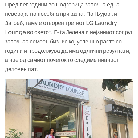
Пред пет години во Подгорица започна една
неверојатно посебна приказна. По Њујорк и
Загреб, таму е отворен третиот LG Laundry
Lounge во светот. Г-ѓа Јелена и нејзиниот сопруг
започнаа семеен бизнис кој успешно расте со
години и продолжува да има одлични резултати,
а ние од самиот почеток го следиме нивниот
деловен пат.